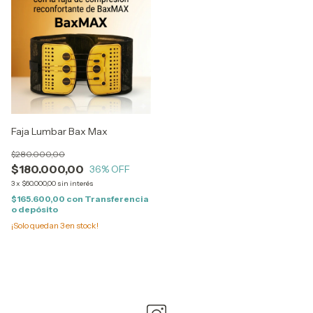
Faja Lumbar Bax Max
$280.000,00
$180.000,00
36
% OFF
3
x
$60.000,00
sin interés
$165.600,00
con
Transferencia
o depósito
¡Solo quedan
3
en stock!